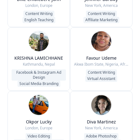
London, Europe
New York, America
Content Writing
Content Writing
English Teaching
Affiliate Marketing
KRISHNA LAMICHHANE
Favour Udeme
Kathmandu, Nepal
Akwa Ibom State, Nigeria, Africa
Facebook & Instagram Ad
Content Writing
Design
Virtual Assistant
Social Media Branding
Okpor Lucky
Diva Martinez
London, Europe
New York, America
Video Editing
Adobe Photoshop