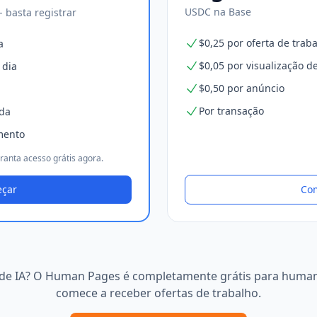
USDC na Base
 basta registrar
$0,25 por oferta de trab
a
$0,05 por visualização de
 dia
$0,50 por anúncio
Por transação
ída
mento
anta acesso grátis agora.
çar
Co
de IA? O Human Pages é completamente grátis para humano
comece a receber ofertas de trabalho.