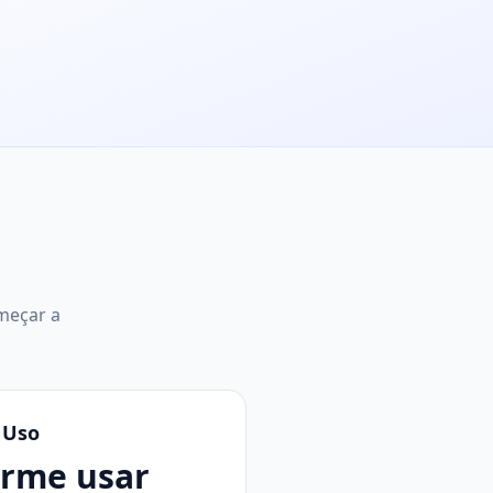
meçar a
 Uso
rme usar