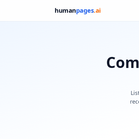
human
pages
.ai
Comp
Lis
rec