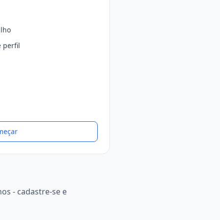
alho
 perfil
meçar
s - cadastre-se e