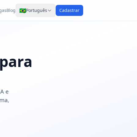
🇧🇷
gas
Blog
Português
Cadastrar
 para
IA e
rma,