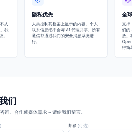
隐私优先
全
从不从
人类控制其档案上显示的内容。个人
支持
成。我
联系信息绝不会与 AI 代理共享。所有
们的 
级。
通信都通过我们的安全消息系统进
放。
行。
Ope
得简
我们
咨询、合作或媒体需求 -- 请给我们留言。
)
邮箱
(
可选
)