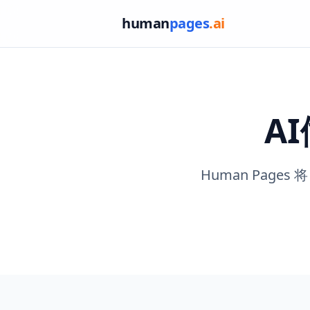
human
pages
.ai
A
Human Pag