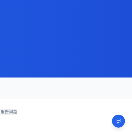
。
们
报告问题